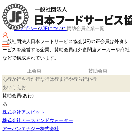
トップページ
JFについて
賛助会員企業⼀覧
一般社団法人日本フードサービス協会(JF)の正会員は外食サ
ービスを経営する企業、賛助会員は外食関連メーカーや商社
などで構成されています。
正会員
賛助会員
あ行
か行
さ行
た行
な行
は行
ま行
や行
ら行
わ行
あ
い
う
え
お
賛助会員(あ行)
あ
株式会社アスピット
株式会社アースアンドウォーター
アーバンエナジー株式会社