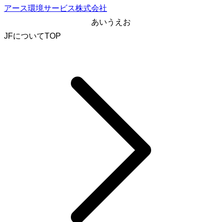
アース環境サービス株式会社
あ
い
う
え
お
JFについてTOP